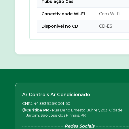
Tubulação Gás
Conectividade Wi-FI
Com Wi-Fi
Disponível no CD
CD-ES
Ar Controls Ar Condicionado
CNPJ: 44.393.926/0001-60
Curitiba PR
- Rua Beno Ernesto Buhrer, 203, Cidade
Jardim, São José dos Pinhais, PR
Redes Sociais