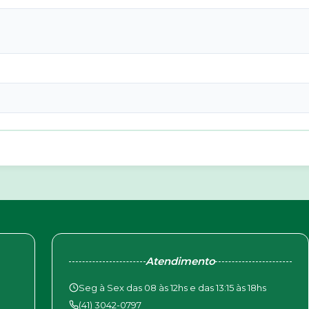
Atendimento
Seg à Sex das 08 às 12hs e das 13:15 às 18hs
(41) 3042-0797