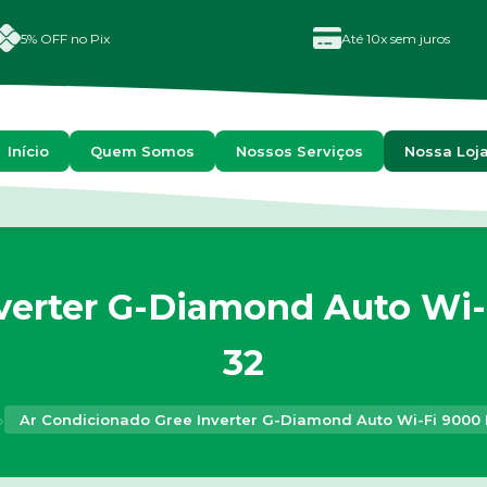
5% OFF no Pix
Até 10x sem juros
Início
Quem Somos
Nossos Serviços
Nossa Loj
verter G-Diamond Auto Wi-F
32
›
Ar Condicionado Gree Inverter G-Diamond Auto Wi-Fi 9000 