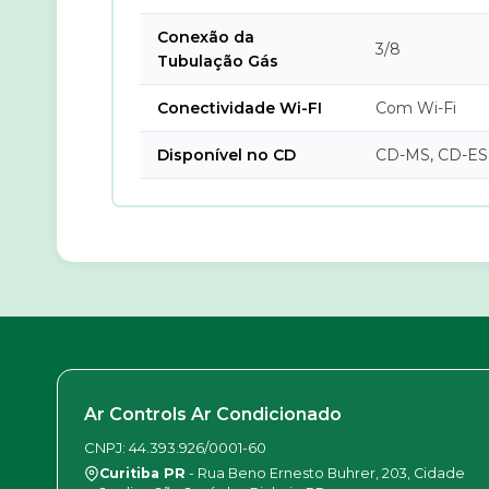
Conexão da
3/8
Tubulação Gás
Conectividade Wi-FI
Com Wi-Fi
Disponível no CD
CD-MS, CD-ES
Ar Controls Ar Condicionado
CNPJ: 44.393.926/0001-60
Curitiba PR
- Rua Beno Ernesto Buhrer, 203, Cidade