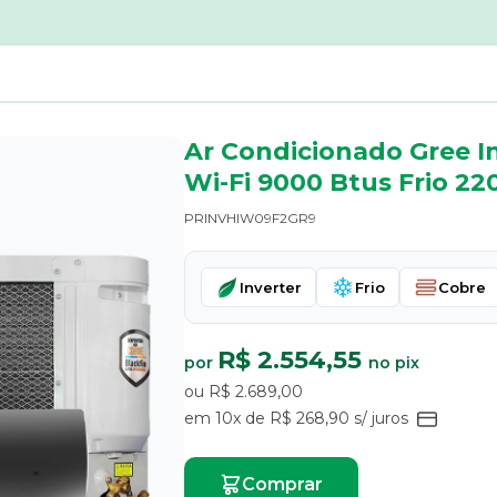
Ar Condicionado Gree I
Wi-Fi 9000 Btus Frio 22
PRINVHIW09F2GR9
Inverter
Frio
Cobre
R$ 2.554,55
por
no pix
ou R$ 2.689,00
em 10x de R$ 268,90 s/ juros
Comprar