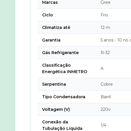
Marcas
Gree
Ciclo
Frio
Climatiza até
12 m
Garantia
5 anos - 10 no
Gás Refrigerante
R-32
Classificação
A
Energética INMETRO
Serpentina
Cobre
Tipo Condensadora
Barril
Voltagem (V)
220v
Conexão da
1/4
Tubulação Líquida