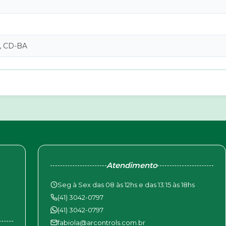
, CD-BA
Atendimento
Seg à Sex das 08 às 12hs e das 13:15 às 18hs
(41) 3042-0797
(41) 3042-0797
fabiola@arcontrols.com.br