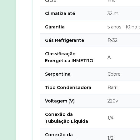
Ciclo
Frio
Climatiza até
32 m
Garantia
5 anos - 10 no
Gás Refrigerante
R-32
Classificação
A
Energética INMETRO
Serpentina
Cobre
Tipo Condensadora
Barril
Voltagem (V)
220v
Conexão da
1/4
Tubulação Líquida
Conexão da
1/2