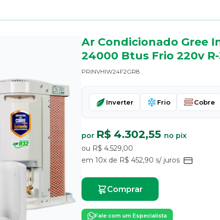
Ar Condicionado Gree I
24000 Btus Frio 220v R
PRINVHIW24F2GR8
Inverter
Frio
Cobre
R$ 4.302,55
por
no pix
ou R$ 4.529,00
em 10x de R$ 452,90 s/ juros
Comprar
Fale com um Especialista