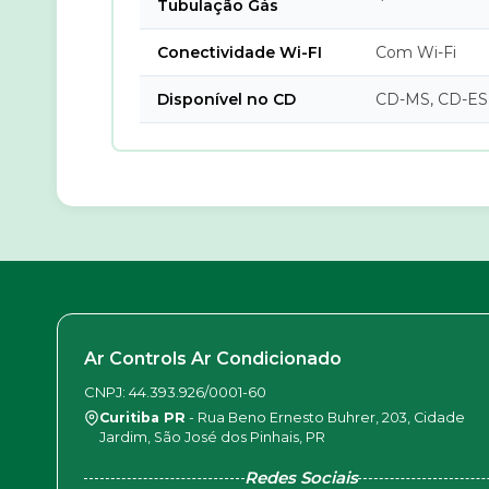
Tubulação Gás
Conectividade Wi-FI
Com Wi-Fi
Disponível no CD
CD-MS, CD-ES
Ar Controls Ar Condicionado
CNPJ: 44.393.926/0001-60
Curitiba PR
- Rua Beno Ernesto Buhrer, 203, Cidade
Jardim, São José dos Pinhais, PR
Redes Sociais