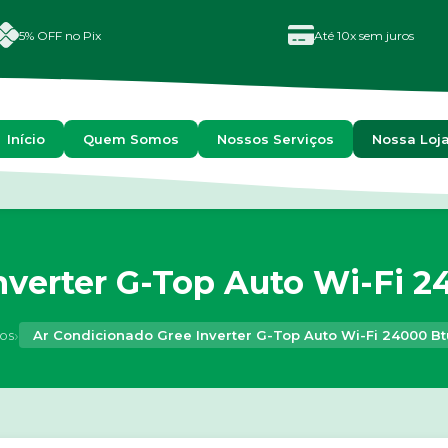
5% OFF no Pix
Até 10x sem juros
Início
Quem Somos
Nossos Serviços
Nossa Loj
verter G-Top Auto Wi-Fi 2
›
os
Ar Condicionado Gree Inverter G-Top Auto Wi-Fi 24000 Bt