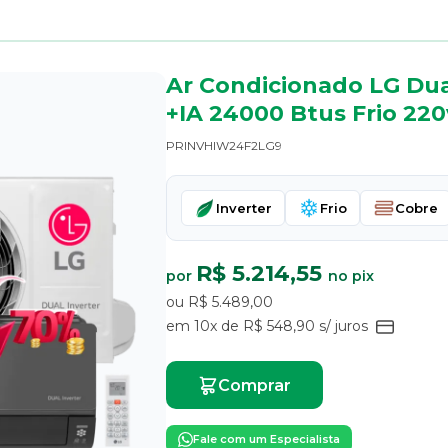
Ar Condicionado LG Dual
+IA 24000 Btus Frio 220
PRINVHIW24F2LG9
Inverter
Frio
Cobre
R$ 5.214,55
por
no pix
ou R$ 5.489,00
em 10x de R$ 548,90 s/ juros
Comprar
Fale com um Especialista