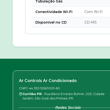
Tubulação Gás
Conectividade Wi-FI
Com Wi-Fi
Disponível no CD
CD-MS
Ar Controls Ar Condicionado
CNPJ: 44.393.926/0001-60
Curitiba PR
- Rua Beno Ernesto Buhrer, 203, Cidade
Jardim, São José dos Pinhais, PR
Redes Sociais