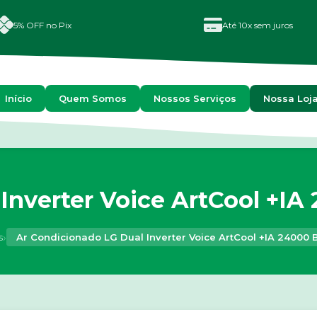
5% OFF no Pix
Até 10x sem juros
Início
Quem Somos
Nossos Serviços
Nossa Loj
Inverter Voice ArtCool +IA 
›
s
Ar Condicionado LG Dual Inverter Voice ArtCool +IA 24000 B