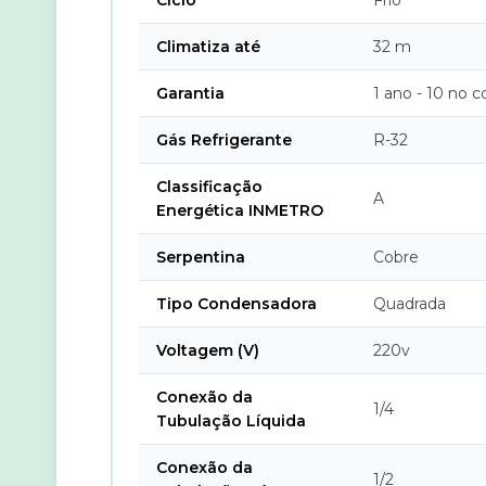
Ciclo
Frio
Climatiza até
32 m
Garantia
1 ano - 10 no 
Gás Refrigerante
R-32
Classificação
A
Energética INMETRO
Serpentina
Cobre
Tipo Condensadora
Quadrada
Voltagem (V)
220v
Conexão da
1/4
Tubulação Líquida
Conexão da
1/2