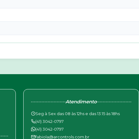
Atendimento
Seg à Sex das 08 às 12hs e das 13:15 às 18hs
(41) 3042-0797
(41) 3042-0797
fabiola@arcontrols.com.br